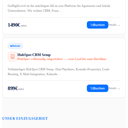
GoHighLevel ist die mächtigste All-in-one-Platform für Agenturen und lokale
Unternehmen. Wir richten CRM, Funn…
1490
€
Buchen
Details →
netto
Beliebt
HubSpot CRM Setup
HubSpot vollständig eingerichtet — vom Lead bis zum Abschluss
Vollständiges HubSpot CRM Setup: Deal Pipelines, Kontakt-Properties, Lead-
Routing, E-Mail-Integration, Kalende…
899
€
Buchen
Details →
netto
UNSER EINZUGSGEBIET