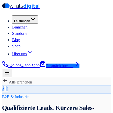
whats
digital
Zum Hauptinhalt springen
Zum Hauptinhalt springen
Leistungen
Branchen
Standorte
Blog
Shop
Über uns
+49 2064 399 5299
Gespräch buchen
Alle Branchen
B2B & Industrie
Qualifizierte Leads. Kürzere Sales-