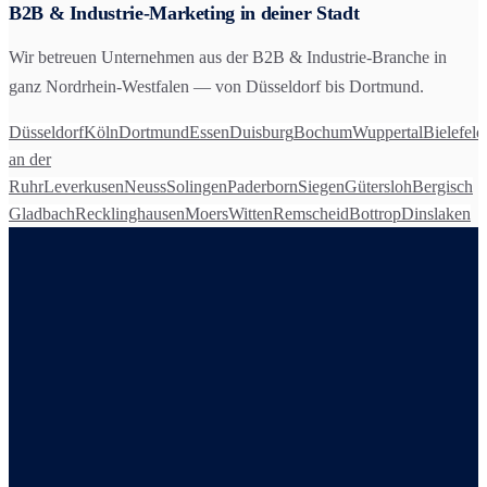
B2B & Industrie
-Marketing in deiner Stadt
Wir betreuen Unternehmen aus der
B2B & Industrie
-Branche in
ganz Nordrhein-Westfalen — von Düsseldorf bis Dortmund.
Düsseldorf
Köln
Dortmund
Essen
Duisburg
Bochum
Wuppertal
Bielefeld
an der
Ruhr
Leverkusen
Neuss
Solingen
Paderborn
Siegen
Gütersloh
Bergisch
Gladbach
Recklinghausen
Moers
Witten
Remscheid
Bottrop
Dinslaken