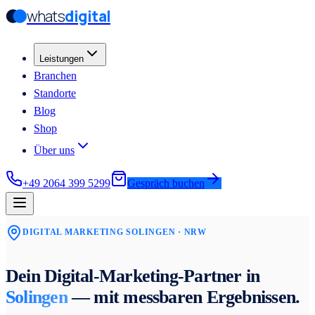
whats
digital
Zum Hauptinhalt springen
Zum Hauptinhalt springen
Leistungen
Branchen
Standorte
Blog
Shop
Über uns
+49 2064 399 5299
Gespräch buchen
DIGITAL MARKETING
SOLINGEN
· NRW
Dein Digital-Marketing-Partner in
Solingen
— mit messbaren Ergebnissen.