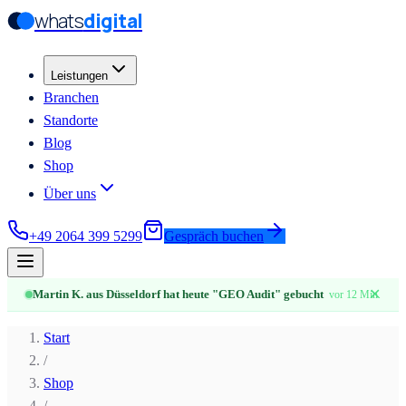
whats
digital
Zum Hauptinhalt springen
Zum Hauptinhalt springen
Leistungen
Branchen
Standorte
Blog
Shop
Über uns
+49 2064 399 5299
Gespräch buchen
✕
Martin K. aus Düsseldorf hat heute "GEO Audit" gebucht
vor 12 Min.
Start
/
Shop
/