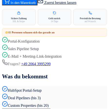
Zuerst beraten lassen
In den Warenkorb
Sichere Zahlung
Geld-zurück
Persönliche Beratung
SSL & Stripe
14 Tage
auf Wunsch
11
Person
en
schauen sich das gerade an
Portal-Konfiguration
Sales Pipeline Setup
E-Mail + Meeting-Link-Integration
Fragen?
+49 2064 3995299
Was du bekommst
HubSpot Portal-Setup
Deal Pipelines (bis 3)
Custom Properties (bis 20)