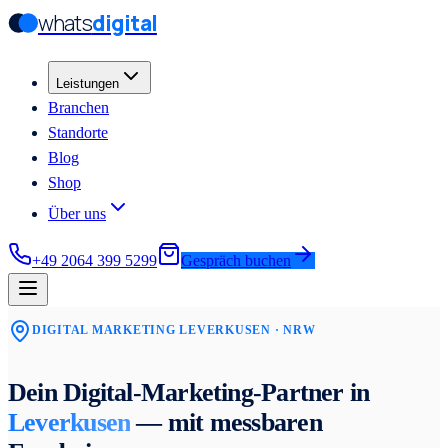
whats
digital
Zum Hauptinhalt springen
Zum Hauptinhalt springen
Leistungen
Branchen
Standorte
Blog
Shop
Über uns
+49 2064 399 5299
Gespräch buchen
DIGITAL MARKETING
LEVERKUSEN
· NRW
Dein Digital-Marketing-Partner in
Leverkusen
— mit messbaren