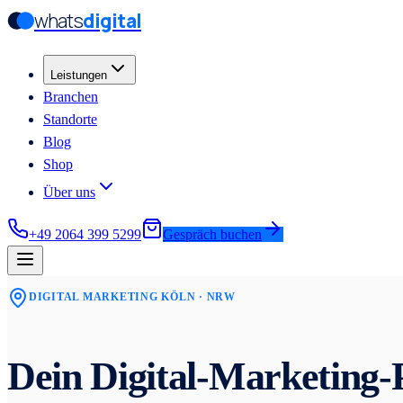
whats
digital
Zum Hauptinhalt springen
Zum Hauptinhalt springen
Leistungen
Branchen
Standorte
Blog
Shop
Über uns
+49 2064 399 5299
Gespräch buchen
DIGITAL MARKETING
KÖLN
· NRW
Dein Digital-Marketing-