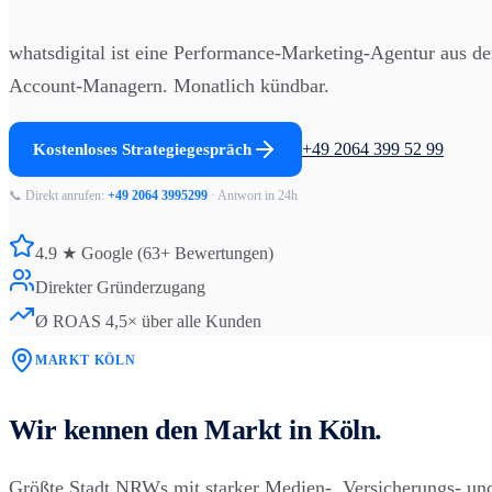
whatsdigital ist eine Performance-Marketing-Agentur aus d
Account-Managern. Monatlich kündbar.
+49 2064 399 52 99
Kostenloses Strategiegespräch
📞 Direkt anrufen:
+49 2064 3995299
· Antwort in 24h
4.9 ★ Google (63+ Bewertungen)
Direkter Gründerzugang
Ø ROAS 4,5× über alle Kunden
MARKT
KÖLN
Wir kennen den Markt in
Köln
.
Größte Stadt NRWs mit starker Medien-, Versicherungs- und