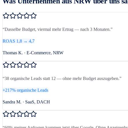
Was Unternehmen aus NRW über uns sa
“
Dasselbe Budget, viermal mehr Ertrag — nach 3 Monaten.
”
ROAS 1,8 → 4,7
Thomas K. · E-Commerce, NRW
“
38 organische Leads statt 12 — ohne mehr Budget auszugeben.
”
+217% organische Leads
Sandra M. · SaaS, DACH
“
60% meiner Anfragen kommen jetzt über Google. Ohne Anzeigenbu