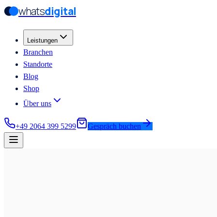
whats
digital
Zum Hauptinhalt springen
Zum Hauptinhalt springen
Leistungen
Branchen
Standorte
Blog
Shop
Über uns
+49 2064 399 5299
Gespräch buchen