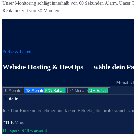
Unser Monitoring schlägt innerhalb von 60 Sekunden Alarm. Unser Team
Reaktionszeit von 30 Minuten.
Preise & Pakete
Website Hosting & DevOps
— wähle dein Pa
Monatlich
6 Monate
12 Monate
10% Rabatt
24 Monate
20% Rabatt
🚀
Starter
Ideal für Einzel­unternehmer und kleine Betriebe, die professionell star
711
€
/Monat
Du sparst
948
€ gesamt