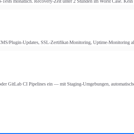
sts monatlich. Recovery-Zeit unter 2 Stunden im Worst Case. Kein Dat
MS/Plugin-Updates, SSL-Zertifikat-Monitoring, Uptime-Monitoring all
ns oder GitLab CI Pipelines ein — mit Staging-Umgebungen, automatis