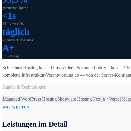
garantierte Uptime
<1s
TTFB mit CDN
täglich
automatische Backups
A+
SSL-Rating
Schlechtes Hosting kostet Umsatz: Jede Sekunde Ladezeit kostet 7 
komplette Infrastruktur-Verantwortung ab — von der Server-Konfigu
Kanäle & Technologien
Managed WordPress Hosting
Shopware Hosting
Next.js / Vercel
Mage
WAS WIR TUN
Leistungen im Detail