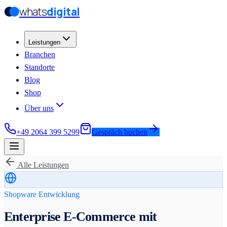
whats
digital
Zum Hauptinhalt springen
Zum Hauptinhalt springen
Leistungen
Branchen
Standorte
Blog
Shop
Über uns
+49 2064 399 5299
Gespräch buchen
Alle Leistungen
Shopware Entwicklung
Enterprise E-Commerce mit