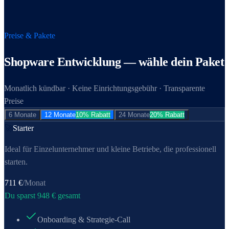
Preise & Pakete
Shopware Entwicklung
— wähle dein Paket
Monatlich kündbar · Keine Einrichtungsgebühr · Transparente
Preise
6 Monate
12 Monate
10% Rabatt
24 Monate
20% Rabatt
🚀
Starter
Ideal für Einzel­unternehmer und kleine Betriebe, die professionell
starten.
711
€
/Monat
Du sparst
948
€ gesamt
Onboarding & Strategie-Call