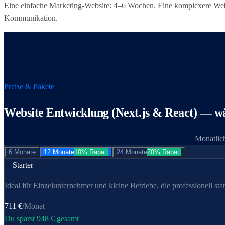
Eine einfache Marketing-Website: 4–6 Wochen. Eine komplexere Webs
Kommunikation.
Preise & Pakete
Website Entwicklung (Next.js & React)
— wä
Monatlich
6 Monate
12 Monate
10% Rabatt
24 Monate
20% Rabatt
🚀
Starter
Ideal für Einzel­unternehmer und kleine Betriebe, die professionell star
711
€
/Monat
Du sparst
948
€ gesamt