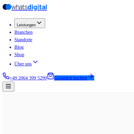
whats
digital
Zum Hauptinhalt springen
Zum Hauptinhalt springen
Leistungen
Branchen
Standorte
Blog
Shop
Über uns
+49 2064 399 5299
Gespräch buchen