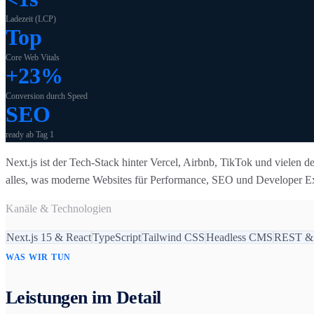
Ladezeit (LCP)
Top
Core Web Vitals
+23%
Conversion durch Speed
SEO
ready ab Tag 1
Next.js ist der Tech-Stack hinter Vercel, Airbnb, TikTok und vielen 
alles, was moderne Websites für Performance, SEO und Developer Exp
Kanäle & Technologien
Next.js 15 & React
TypeScript
Tailwind CSS
Headless CMS
REST &
WAS WIR TUN
Leistungen im Detail