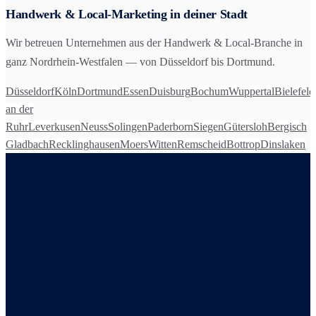
Handwerk & Local
-Marketing in deiner Stadt
Wir betreuen Unternehmen aus der
Handwerk & Local
-Branche in
ganz Nordrhein-Westfalen — von Düsseldorf bis Dortmund.
Düsseldorf
Köln
Dortmund
Essen
Duisburg
Bochum
Wuppertal
Bielefeld
an der
Ruhr
Leverkusen
Neuss
Solingen
Paderborn
Siegen
Gütersloh
Bergisch
Gladbach
Recklinghausen
Moers
Witten
Remscheid
Bottrop
Dinslaken