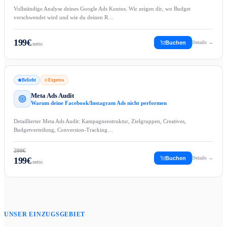
Vollständige Analyse deines Google Ads Kontos. Wir zeigen dir, wo Budget
verschwendet wird und wie du deinen R…
199
€
Buchen
Details →
netto
Beliebt
Express
Meta Ads Audit
Warum deine Facebook/Instagram Ads nicht performen
Detaillierter Meta Ads Audit: Kampagnenstruktur, Zielgruppen, Creatives,
Budgetverteilung, Conversion-Tracking…
299
€
Buchen
Details →
199
€
netto
UNSER EINZUGSGEBIET