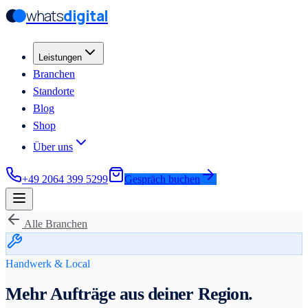
whats
digital
Zum Hauptinhalt springen
Zum Hauptinhalt springen
Leistungen
Branchen
Standorte
Blog
Shop
Über uns
+49 2064 399 5299
Gespräch buchen
Alle Branchen
Handwerk & Local
Mehr Aufträge aus deiner Region.