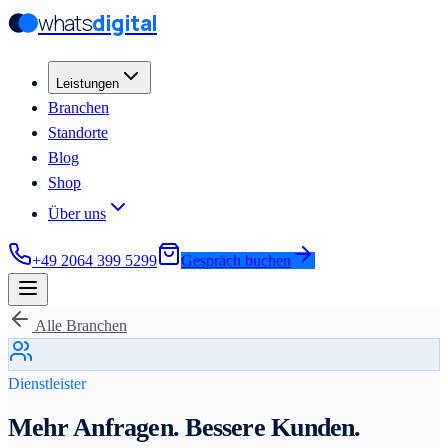
whats
digital
Zum Hauptinhalt springen
Zum Hauptinhalt springen
Leistungen
Branchen
Standorte
Blog
Shop
Über uns
+49 2064 399 5299
Gespräch buchen
Alle Branchen
Dienstleister
Mehr Anfragen. Bessere Kunden.