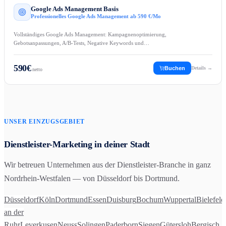
Google Ads Management Basis
Professionelles Google Ads Management ab 590 €/Mo
Vollständiges Google Ads Management: Kampagnenoptimierung,
Gebotsanpassungen, A/B-Tests, Negative Keywords und…
590
€
Buchen
Details →
netto
UNSER EINZUGSGEBIET
Dienstleister
-Marketing in deiner Stadt
Wir betreuen Unternehmen aus der
Dienstleister
-Branche in ganz
Nordrhein-Westfalen — von Düsseldorf bis Dortmund.
Düsseldorf
Köln
Dortmund
Essen
Duisburg
Bochum
Wuppertal
Bielefeld
an der
Ruhr
Leverkusen
Neuss
Solingen
Paderborn
Siegen
Gütersloh
Bergisch