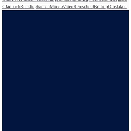
Gladbach
Recklinghausen
Moers
Witten
Remscheid
Bottrop
Dinslaken