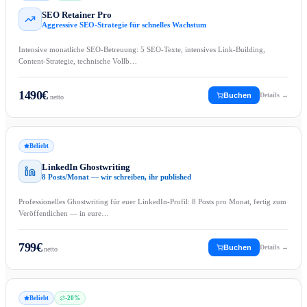
SEO Retainer Pro
Aggressive SEO-Strategie für schnelles Wachstum
Intensive monatliche SEO-Betreuung: 5 SEO-Texte, intensives Link-Building,
Content-Strategie, technische Vollb…
1490
€
Buchen
Details →
netto
Beliebt
LinkedIn Ghostwriting
8 Posts/Monat — wir schreiben, ihr published
Professionelles Ghostwriting für euer LinkedIn-Profil: 8 Posts pro Monat, fertig zum
Veröffentlichen — in eure…
799
€
Buchen
Details →
netto
Beliebt
-
20
%