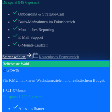
Du sparst
948
€ gesamt
Onboarding & Strategie-Call
Basis-Maßnahmen im Fokusbereich
Monatliches Reporting
E-Mail-Support
6-Monats-Laufzeit
Starter wählen
Kostenloses Erstgespräch
Beliebteste Wahl
📈
Growth
Für KMU mit klaren Wachstumszielen und realistischem Budget.
1.341
€
/Monat
Du sparst
1.788
€ gesamt
Alles aus Starter