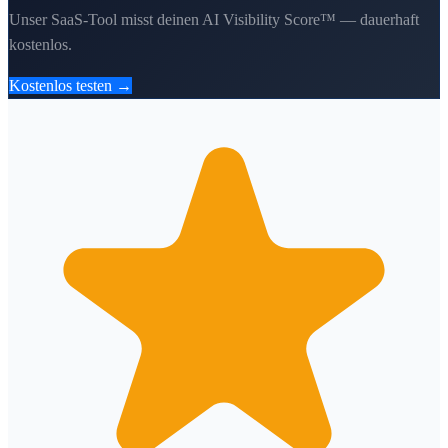
Unser SaaS-Tool misst deinen AI Visibility Score™ — dauerhaft
kostenlos.
Kostenlos testen →