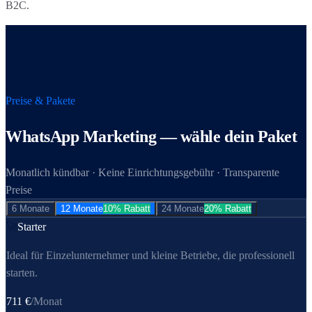
B2C.
Preise & Pakete
WhatsApp Marketing
— wähle dein Paket
Monatlich kündbar · Keine Einrichtungsgebühr · Transparente
Preise
6 Monate
12 Monate
10% Rabatt
24 Monate
20% Rabatt
🚀
Starter
Ideal für Einzel­unternehmer und kleine Betriebe, die professionell
starten.
711
€
/Monat