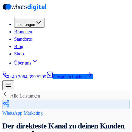
whats
digital
Zum Hauptinhalt springen
Zum Hauptinhalt springen
Leistungen
Branchen
Standorte
Blog
Shop
Über uns
+49 2064 399 5299
Gespräch buchen
Alle Leistungen
WhatsApp Marketing
Der direkteste Kanal zu deinen Kunden