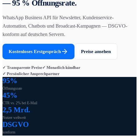
— 95 % Öffnungsrate.
WhatsApp Business API für Newsletter, Kundenservice-
Automation, Chatbots und Broadcast-Kampagnen — DSGVO-
konform auf deutschen Servern.
Kostenloses Erstgespräch
Preise ansehen
✓ Transparente Preise
✓ Monatlich kündbar
✓ Persönlicher Ansprechpartner
95%
Öffnungsrate
45%
CTR vs. 2% bei E-Mail
2,5 Mrd.
Nutzer weltweit
DSGVO
konform