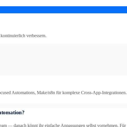
ontinuierlich verbessern.
used Automations, Make/n8n für komplexe Cross-App-Integrationen. Za
utomation?
eam — danach könnt ihr einfache Anpassungen selbst vornehmen. Für k