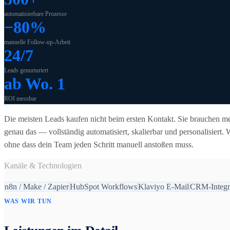
automatisierbare Prozesse
−80%
manuelle Follow-up-Arbeit
24/7
Leads genurturiert
ab Wo. 1
ROI messbar
Die meisten Leads kaufen nicht beim ersten Kontakt. Sie brauchen me
genau das — vollständig automatisiert, skalierbar und personalisie
ohne dass dein Team jeden Schritt manuell anstoßen muss.
Kanäle & Technologien
n8n / Make / Zapier
HubSpot Workflows
Klaviyo E-Mail
CRM-Integr
WAS WIR TUN