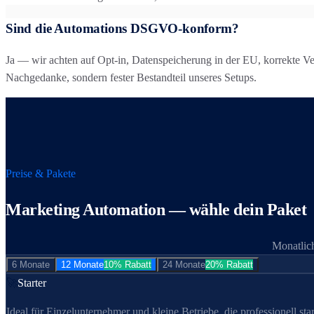
Sind die Automations DSGVO-konform?
Ja — wir achten auf Opt-in, Datenspeicherung in der EU, korrekte V
Nachgedanke, sondern fester Bestandteil unseres Setups.
Preise & Pakete
Marketing Automation
— wähle dein Paket
Monatlich
6 Monate
12 Monate
10% Rabatt
24 Monate
20% Rabatt
🚀
Starter
Ideal für Einzel­unternehmer und kleine Betriebe, die professionell star