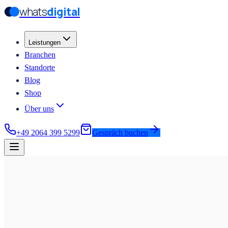
whats
digital
Zum Hauptinhalt springen
Zum Hauptinhalt springen
Leistungen
Branchen
Standorte
Blog
Shop
Über uns
+49 2064 399 5299
Gespräch buchen