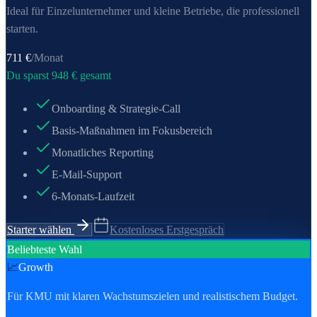
Ideal für Einzel­unternehmer und kleine Betriebe, die professionell
starten.
711
€
/Monat
Du sparst
948
€ gesamt
Onboarding & Strategie-Call
Basis-Maßnahmen im Fokusbereich
Monatliches Reporting
E-Mail-Support
6-Monats-Laufzeit
Starter wählen
Kostenloses Erstgespräch
Beliebteste Wahl
📈
Growth
Für KMU mit klaren Wachstumszielen und realistischem Budget.