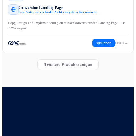
Conversion Landing Page
Eine Seite, die verkauft. Nicht eine, die schön aussieht.
Copy, Design und Implementierung einer hochkonvertierenden Landing Page — in
7 Werktagen.
699
€
Buchen
Details →
netto
4
weitere Produkte zeigen