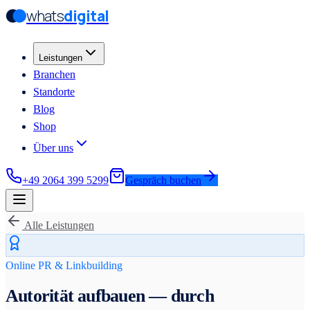
whats
digital
Zum Hauptinhalt springen
Zum Hauptinhalt springen
Leistungen
Branchen
Standorte
Blog
Shop
Über uns
+49 2064 399 5299
Gespräch buchen
Alle Leistungen
Online PR & Linkbuilding
Autorität aufbauen — durch