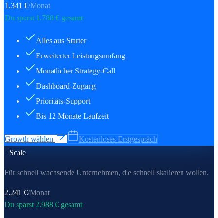
1.341
€
/Monat
Du sparst
1.788
€ gesamt
Alles aus Starter
Erweiterter Leistungsumfang
Monatlicher Strategy-Call
Dashboard-Zugang
Prioritäts-Support
Bis 12 Monate Laufzeit
Growth wählen
Kostenloses Erstgespräch
⚡
Scale
Für schnell wachsende Unternehmen, die schnell skalieren wollen.
2.241
€
/Monat
Du sparst
2.988
€ gesamt