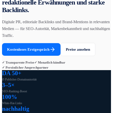
redaktionelle Erwähnungen und starke
Backlinks.
Digitale PR, editoriale Backlinks und Brand-Mentions in relevanten
Medien — für SEO-Autorität, Markenbekanntheit und nachhaltigen
Traffic.
Kostenloses Erstgespräch
Preise ansehen
✓ Transparente Preise
✓ Monatlich kündbar
✓ Persönlicher Ansprechpartner
DA 50+
Ø Publisher-Domainautorität
3–5×
SEO-Ranking-Boost
100%
White-Hat-Links
nachhaltig