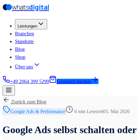
whats
digital
Zum Hauptinhalt springen
Zum Hauptinhalt springen
Leistungen
Branchen
Standorte
Blog
Shop
Über uns
+49 2064 399 5299
Gespräch buchen
Zurück zum Blog
Google Ads & Performance
6 min
Lesezeit
05. Mai 2026
Google Ads selbst schalten oder