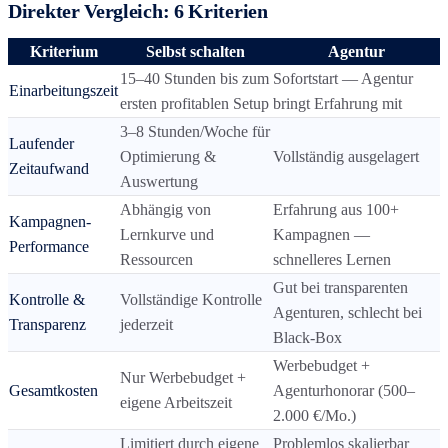
Direkter Vergleich: 6 Kriterien
Kriterium
Selbst schalten
Agentur
15–40 Stunden bis zum
Sofortstart — Agentur
Einarbeitungszeit
ersten profitablen Setup
bringt Erfahrung mit
3–8 Stunden/Woche für
Laufender
Optimierung &
Vollständig ausgelagert
Zeitaufwand
Auswertung
Abhängig von
Erfahrung aus 100+
Kampagnen-
Lernkurve und
Kampagnen —
Performance
Ressourcen
schnelleres Lernen
Gut bei transparenten
Kontrolle &
Vollständige Kontrolle
Agenturen, schlecht bei
Transparenz
jederzeit
Black-Box
Werbebudget +
Nur Werbebudget +
Gesamtkosten
Agenturhonorar (500–
eigene Arbeitszeit
2.000 €/Mo.)
Limitiert durch eigene
Problemlos skalierbar