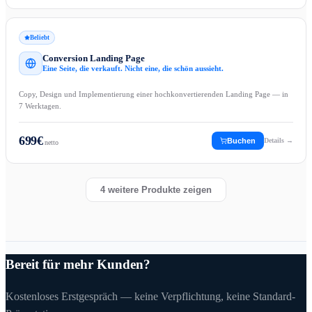
Beliebt
Conversion Landing Page
Eine Seite, die verkauft. Nicht eine, die schön aussieht.
Copy, Design und Implementierung einer hochkonvertierenden Landing Page — in
7 Werktagen.
699
€
Buchen
Details →
netto
4
weitere Produkte zeigen
Bereit für mehr Kunden?
Kostenloses Erstgespräch — keine Verpflichtung, keine Standard-