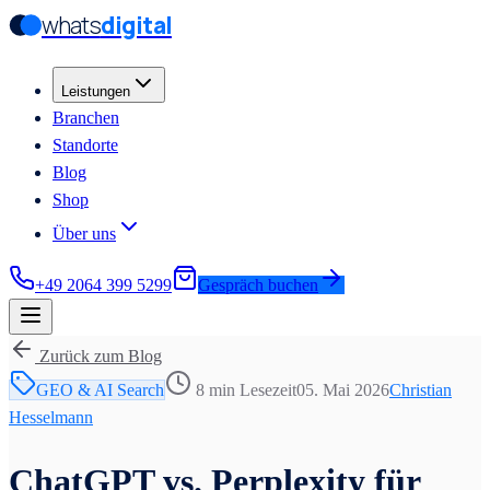
whats
digital
Zum Hauptinhalt springen
Zum Hauptinhalt springen
Leistungen
Branchen
Standorte
Blog
Shop
Über uns
+49 2064 399 5299
Gespräch buchen
Zurück zum Blog
GEO & AI Search
8 min
Lesezeit
05. Mai 2026
Christian
Hesselmann
ChatGPT vs. Perplexity für