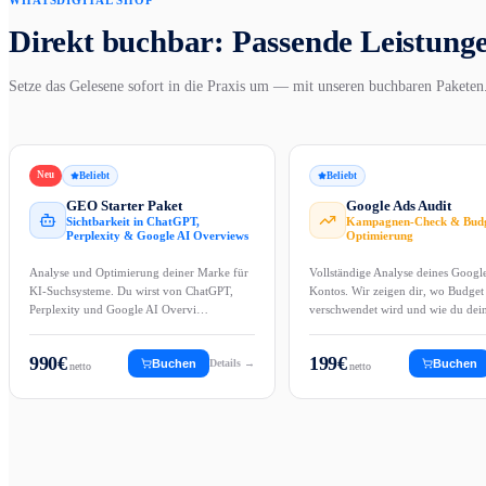
Direkt buchbar: Passende Leistung
Setze das Gelesene sofort in die Praxis um — mit unseren buchbaren Paketen
Neu
Beliebt
Beliebt
GEO Starter Paket
Google Ads Audit
Sichtbarkeit in ChatGPT,
Kampagnen-Check & Budg
Perplexity & Google AI Overviews
Optimierung
Analyse und Optimierung deiner Marke für
Vollständige Analyse deines Googl
KI-Suchsysteme. Du wirst von ChatGPT,
Kontos. Wir zeigen dir, wo Budget
Perplexity und Google AI Overvi…
verschwendet wird und wie du de
990
€
199
€
Buchen
Details →
Buchen
netto
netto