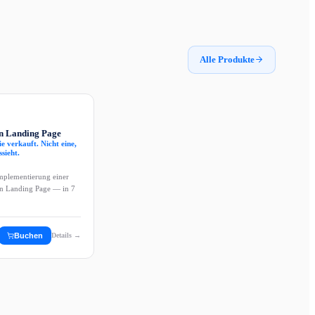
Alle Produkte
n Landing Page
ie verkauft. Nicht eine,
ssieht.
mplementierung einer
n Landing Page — in 7
Buchen
Details →