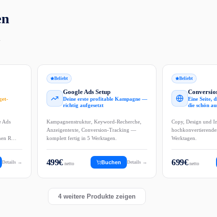
en
.
Beliebt
Beliebt
Google Ads Setup
Conversio
et-
Deine erste profitable Kampagne —
Eine Seite, d
richtig aufgesetzt
die schön au
e Ads
Kampagnenstruktur, Keyword-Recherche,
Copy, Design und I
Anzeigentexte, Conversion-Tracking —
hochkonvertierende
inen R…
komplett fertig in 5 Werktagen.
Werktagen.
499
€
699
€
Details →
Buchen
Details →
netto
netto
4
weitere Produkte zeigen