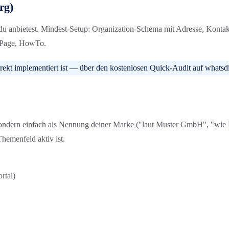
rg)
s du anbietest. Mindest-Setup: Organization-Schema mit Adresse, Kont
AQPage, HowTo.
ekt implementiert ist — über den kostenlosen Quick-Audit auf whatsdig
 sondern einfach als Nennung deiner Marke ("laut Muster GmbH", "wie
hemenfeld aktiv ist.
rtal)