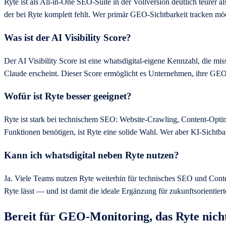
Ryte ist als All-in-One SEO-Suite in der Vollversion deutlich teurer 
der bei Ryte komplett fehlt. Wer primär GEO-Sichtbarkeit tracken möch
Was ist der AI Visibility Score?
Der AI Visibility Score ist eine whatsdigital-eigene Kennzahl, die
Claude erscheint. Dieser Score ermöglicht es Unternehmen, ihre GEO-S
Wofür ist Ryte besser geeignet?
Ryte ist stark bei technischem SEO: Website-Crawling, Content-Opti
Funktionen benötigen, ist Ryte eine solide Wahl. Wer aber KI-Sichtb
Kann ich whatsdigital neben Ryte nutzen?
Ja. Viele Teams nutzen Ryte weiterhin für technisches SEO und Conte
Ryte lässt — und ist damit die ideale Ergänzung für zukunftsorientier
Bereit für GEO-Monitoring, das Ryte nicht