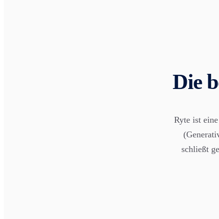
Die 
Ryte ist ei
(Generati
schließt g