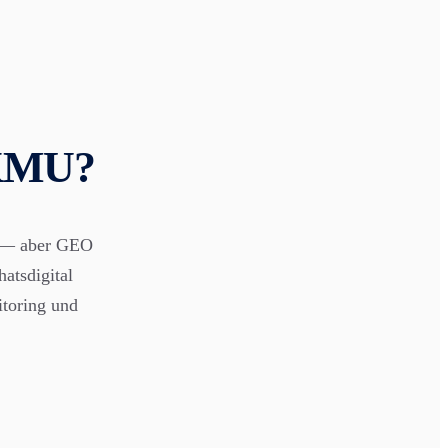
-KMU?
e — aber GEO
atsdigital
itoring und