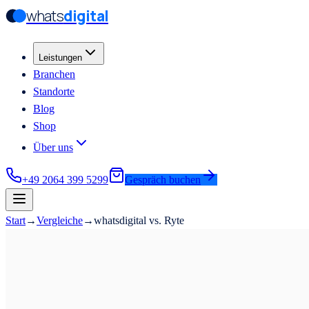
whats
digital
Zum Hauptinhalt springen
Zum Hauptinhalt springen
Leistungen
Branchen
Standorte
Blog
Shop
Über uns
+49 2064 399 5299
Gespräch buchen
Start
→
Vergleiche
→
whatsdigital vs. Ryte