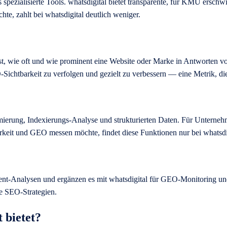
als spezialisierte Tools. whatsdigital bietet transparente, für KMU ers
te, zahlt bei whatsdigital deutlich weniger.
 misst, wie oft und wie prominent eine Website oder Marke in Antworte
ichtbarkeit zu verfolgen und gezielt zu verbessern — eine Metrik, die 
mierung, Indexierungs-Analyse und strukturierten Daten. Für Unterneh
arkeit und GEO messen möchte, findet diese Funktionen nur bei whatsdi
nt-Analysen und ergänzen es mit whatsdigital für GEO-Monitoring und 
te SEO-Strategien.
 bietet?