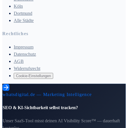
Köln
Dortmund
Alle Städte
Rechtliches
Impressum
Datenschutz
AGB
Widerrufsrecht
Cookie-Einstellungen
whatsdigital.de — Marketing Intelligence
SEO & KI-Sichtbarkeit selbst tracken?
Unser SaaS-Tool misst deinen AI Visibility Score™ — dauerhaft
kostenlos.