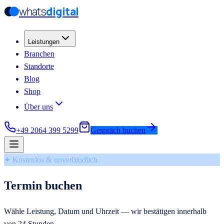
whats
digital
Zum Hauptinhalt springen
Zum Hauptinhalt springen
Leistungen
Branchen
Standorte
Blog
Shop
Über uns
+49 2064 399 5299
Gespräch buchen
✦ Kostenlos & unverbindlich
Termin buchen
Wähle Leistung, Datum und Uhrzeit — wir bestätigen innerhalb
von 24 Stunden.