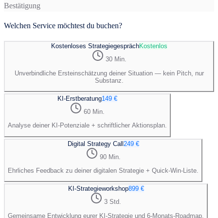
Bestätigung
Welchen Service möchtest du buchen?
Kostenloses Strategiegespräch
Kostenlos
30 Min.
Unverbindliche Ersteinschätzung deiner Situation — kein Pitch, nur
Substanz.
KI-Erstberatung
149 €
60 Min.
Analyse deiner KI-Potenziale + schriftlicher Aktionsplan.
Digital Strategy Call
249 €
90 Min.
Ehrliches Feedback zu deiner digitalen Strategie + Quick-Win-Liste.
KI-Strategieworkshop
899 €
3 Std.
Gemeinsame Entwicklung eurer KI-Strategie und 6-Monats-Roadmap.