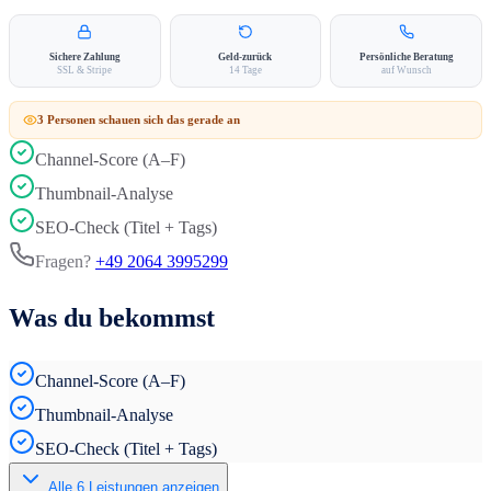
Sichere Zahlung
Geld-zurück
Persönliche Beratung
SSL & Stripe
14 Tage
auf Wunsch
3
Person
en
schauen sich das gerade an
Channel-Score (A–F)
Thumbnail-Analyse
SEO-Check (Titel + Tags)
Fragen?
+49 2064 3995299
Was du bekommst
Channel-Score (A–F)
Thumbnail-Analyse
SEO-Check (Titel + Tags)
Alle
6
Leistungen anzeigen