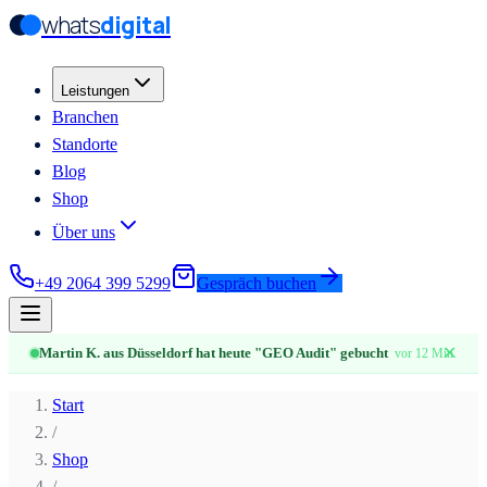
whats
digital
Zum Hauptinhalt springen
Zum Hauptinhalt springen
Leistungen
Branchen
Standorte
Blog
Shop
Über uns
+49 2064 399 5299
Gespräch buchen
✕
Martin K. aus Düsseldorf hat heute "GEO Audit" gebucht
vor 12 Min.
Start
/
Shop
/