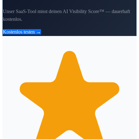
Unser SaaS-Tool misst deinen AI Visibility Score™ — dauerhaft
kostenlos.
Kostenlos testen →