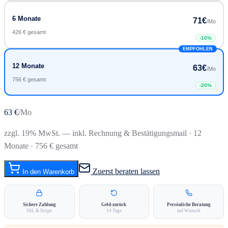
6 Monate
71
€
/Mo
426 € gesamt
-
10
%
EMPFOHLEN
12 Monate
63
€
/Mo
756 € gesamt
-
20
%
63
€
/Mo
zzgl. 19% MwSt. — inkl. Rechnung & Bestätigungsmail
· 12
Monate · 756 € gesamt
Zuerst beraten lassen
In den Warenkorb
Sichere Zahlung
Geld-zurück
Persönliche Beratung
SSL & Stripe
14 Tage
auf Wunsch