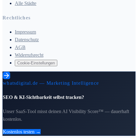
Alle Städte
Rechtliches
Impressum
Datenschutz
AGB
Widerrufsrecht
Cookie-Einstellungen
whatsdigital.de — Marketing Intelligence
SEO & KI-Sichtbarkeit selbst tracken?
Unser SaaS-Tool misst deinen AI Visibility Score™ — dauerhaft
kostenlos.
Kostenlos testen →