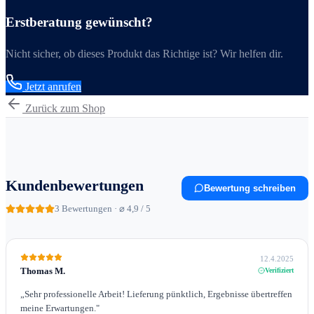
Erstberatung gewünscht?
Nicht sicher, ob dieses Produkt das Richtige ist? Wir helfen dir.
Jetzt anrufen
Zurück zum Shop
Kundenbewertungen
Bewertung schreiben
3
Bewertungen · ⌀ 4,9 / 5
12.4.2025
Thomas M.
Verifiziert
„
Sehr professionelle Arbeit! Lieferung pünktlich, Ergebnisse übertreffen
meine Erwartungen.
"