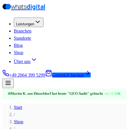
whats
digital
Zum Hauptinhalt springen
Zum Hauptinhalt springen
Leistungen
Branchen
Standorte
Blog
Shop
Über uns
+49 2064 399 5299
Gespräch buchen
✕
Martin K. aus Düsseldorf hat heute "GEO Audit" gebucht
vor 12 Min.
Start
/
Shop
/