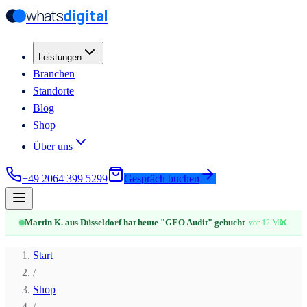
whats
digital
Zum Hauptinhalt springen
Zum Hauptinhalt springen
Leistungen
Branchen
Standorte
Blog
Shop
Über uns
+49 2064 399 5299
Gespräch buchen
✕
Martin K. aus Düsseldorf hat heute "GEO Audit" gebucht
vor 12 Min.
Start
/
Shop
/