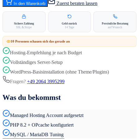
Zuerst beraten lassen
In den Warenkorb
Sichere Zahlung
Geld-zurück
Persönliche Beratung
SSL & Stripe
14 Tage
auf Wunsch
10
Person
en
schauen sich das gerade an
Hosting-Empfehlung je nach Budget
Vollständiges Server-Setup
WordPress-Basisinstallation (ohne Theme/Plugins)
Fragen?
+49 2064 3995299
Was du bekommst
Managed Hosting Account aufgesetzt
PHP 8.2 + OPcache konfiguriert
MySQL / MariaDB Tuning