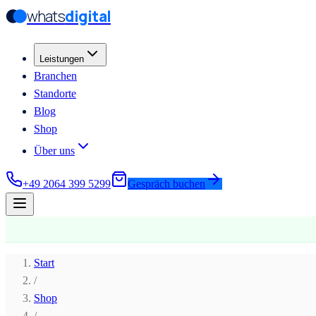
whats
digital
Zum Hauptinhalt springen
Zum Hauptinhalt springen
Leistungen
Branchen
Standorte
Blog
Shop
Über uns
+49 2064 399 5299
Gespräch buchen
Start
/
Shop
/