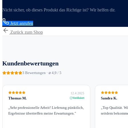
Nicht sicher, ob dieses Produkt das Richtige ist? Wir helfen dir.
Jetzt anrufen
Zurück zum Shop
Kundenbewertungen
3
Bewertungen · ⌀ 4,9 / 5
12.4.2025
Thomas M.
Sandra K.
Verifiziert
„
Sehr professionelle Arbeit! Lieferung pünktlich,
„
Top Qualität. W
Ergebnisse übertreffen meine Erwartungen.
"
seitdem bekomme