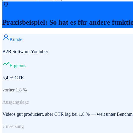
Praxisbeispiel: So hat es für andere funkti
Kunde
B2B Software-Youtuber
Ergebnis
5,4 % CTR
vorher 1,8 %
Ausgangslage
Videos gut produziert, aber CTR lag bei 1,8 % — weit unter Benchma
Umsetzung