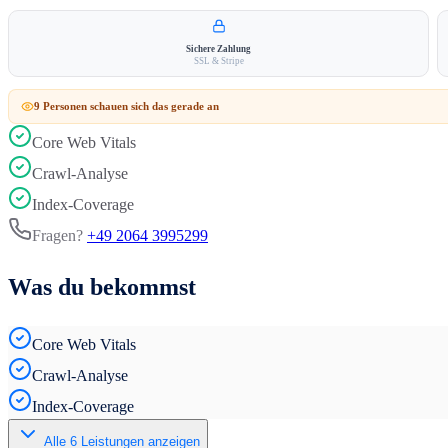
Sichere Zahlung
SSL & Stripe
9
Person
en
schauen sich das gerade an
Core Web Vitals
Crawl-Analyse
Index-Coverage
Fragen?
+49 2064 3995299
Was du bekommst
Core Web Vitals
Crawl-Analyse
Index-Coverage
Alle
6
Leistungen anzeigen