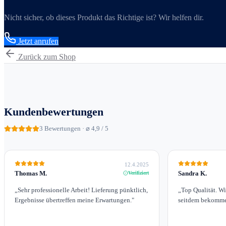
Nicht sicher, ob dieses Produkt das Richtige ist? Wir helfen dir.
Jetzt anrufen
Zurück zum Shop
Kundenbewertungen
3
Bewertungen · ⌀ 4,9 / 5
12.4.2025
Thomas M.
Sandra K.
Verifiziert
„
Sehr professionelle Arbeit! Lieferung pünktlich,
„
Top Qualität. W
Ergebnisse übertreffen meine Erwartungen.
"
seitdem bekomme