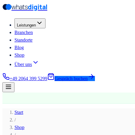
whats
digital
Zum Hauptinhalt springen
Zum Hauptinhalt springen
Leistungen
Branchen
Standorte
Blog
Shop
Über uns
+49 2064 399 5299
Gespräch buchen
Start
/
Shop
/