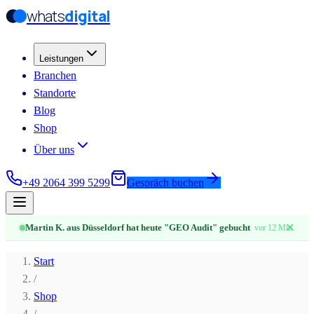
whats
digital
Zum Hauptinhalt springen
Zum Hauptinhalt springen
Leistungen
Branchen
Standorte
Blog
Shop
Über uns
+49 2064 399 5299
Gespräch buchen
✕
Martin K. aus Düsseldorf hat heute "GEO Audit" gebucht
vor 12 Min.
Start
/
Shop
/