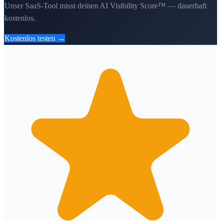
Unser SaaS-Tool misst deinen AI Visibility Score™ — dauerhaft
kostenlos.
Kostenlos testen →