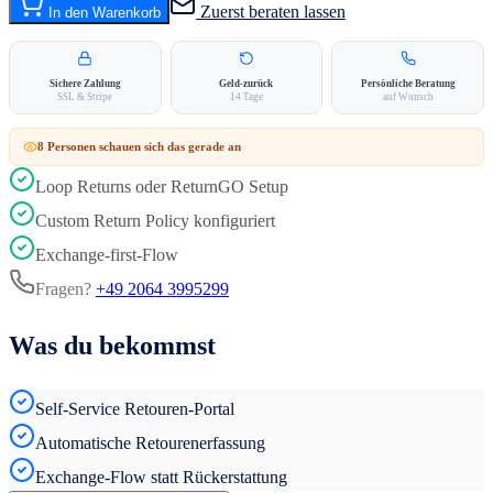
Zuerst beraten lassen
In den Warenkorb
Sichere Zahlung
Geld-zurück
Persönliche Beratung
SSL & Stripe
14 Tage
auf Wunsch
8
Person
en
schauen sich das gerade an
Loop Returns oder ReturnGO Setup
Custom Return Policy konfiguriert
Exchange-first-Flow
Fragen?
+49 2064 3995299
Was du bekommst
Self-Service Retouren-Portal
Automatische Retourenerfassung
Exchange-Flow statt Rückerstattung