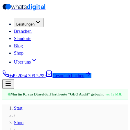
whats
digital
Zum Hauptinhalt springen
Zum Hauptinhalt springen
Leistungen
Branchen
Standorte
Blog
Shop
Über uns
+49 2064 399 5299
Gespräch buchen
✕
Martin K. aus Düsseldorf hat heute "GEO Audit" gebucht
vor 12 Min.
Start
/
Shop
/