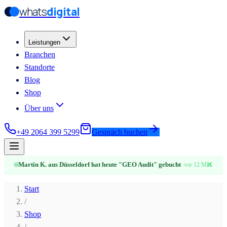
whats
digital
Zum Hauptinhalt springen
Zum Hauptinhalt springen
Leistungen
Branchen
Standorte
Blog
Shop
Über uns
+49 2064 399 5299
Gespräch buchen
✕
Martin K. aus Düsseldorf hat heute "GEO Audit" gebucht
vor 12 Min.
Start
/
Shop
/