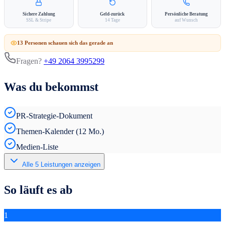
Sichere Zahlung
Geld-zurück
Persönliche Beratung
SSL & Stripe
14 Tage
auf Wunsch
13
Person
en
schauen sich das gerade an
Fragen?
+49 2064 3995299
Was du bekommst
PR-Strategie-Dokument
Themen-Kalender (12 Mo.)
Medien-Liste
Alle
5
Leistungen anzeigen
So läuft es ab
1