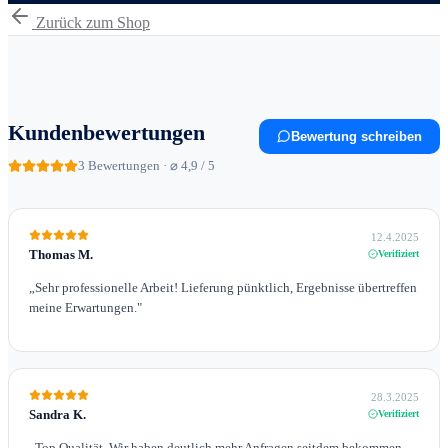
Zurück zum Shop
Kundenbewertungen
Bewertung schreiben
3
Bewertungen · ⌀ 4,9 / 5
12.4.2025
Thomas M.
Verifiziert
„
Sehr professionelle Arbeit! Lieferung pünktlich, Ergebnisse übertreffen
meine Erwartungen.
"
28.3.2025
Sandra K.
Verifiziert
„
Top Qualität. Wir haben deutlich mehr Anfragen seitdem bekommen.