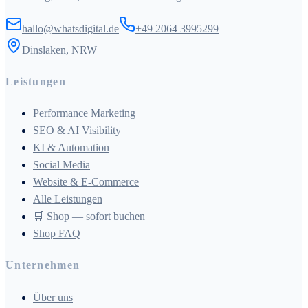
hallo@whatsdigital.de
+49 2064 3995299
Dinslaken, NRW
Leistungen
Performance Marketing
SEO & AI Visibility
KI & Automation
Social Media
Website & E-Commerce
Alle Leistungen
🛒 Shop — sofort buchen
Shop FAQ
Unternehmen
Über uns