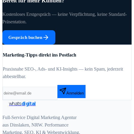
Bereit für mehr Kunden?
Kostenloses Erstgespräch — keine Verpflichtung, keine Standard-
Präsentation.
Gespräch buchen
Marketing-Tipps direkt ins Postfach
Praxisnahe SEO-, Ads- und KI-Insights — kein Spam, jederzeit
abbestellbar.
Anmelden
whats
digital
Full-Service Digital Marketing Agentur
aus Dinslaken, NRW. Performance
Marketing, SEO, KI & Webentwicklung.