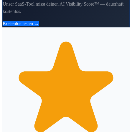
Unser SaaS-Tool misst deinen AI Visibility Score™ — dauerhaft
kostenlos.
Kostenlos testen →