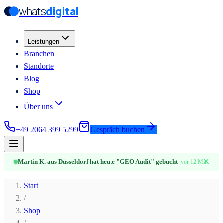
whats
digital
Zum Hauptinhalt springen
Zum Hauptinhalt springen
Leistungen
Branchen
Standorte
Blog
Shop
Über uns
+49 2064 399 5299
Gespräch buchen
✕
Martin K. aus Düsseldorf hat heute "GEO Audit" gebucht
vor 12 Min.
Start
/
Shop
/