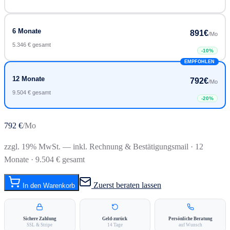
6 Monate
891
€
/Mo
5.346 € gesamt
-
10
%
EMPFOHLEN
12 Monate
792
€
/Mo
9.504 € gesamt
-
20
%
792
€
/Mo
zzgl. 19% MwSt. — inkl. Rechnung & Bestätigungsmail
· 12
Monate · 9.504 € gesamt
Zuerst beraten lassen
In den Warenkorb
Sichere Zahlung
Geld-zurück
Persönliche Beratung
SSL & Stripe
14 Tage
auf Wunsch