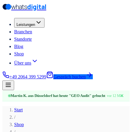
whats
digital
Zum Hauptinhalt springen
Zum Hauptinhalt springen
Leistungen
Branchen
Standorte
Blog
Shop
Über uns
+49 2064 399 5299
Gespräch buchen
✕
Martin K. aus Düsseldorf hat heute "GEO Audit" gebucht
vor 12 Min.
Start
/
Shop
/