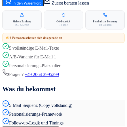
Zuerst beraten lassen
In den Warenkorb
Sichere Zahlung
Geld-zurück
Persönliche Beratung
SSL & Stripe
14 Tage
auf Wunsch
6
Person
en
schauen sich das gerade an
5 vollständige E-Mail-Texte
A/B-Variante für E-Mail 1
Personalisierungs-Platzhalter
Fragen?
+49 2064 3995299
Was du bekommst
5-Mail-Sequenz (Copy vollständig)
Personalisierungs-Framework
Follow-up-Logik und Timings