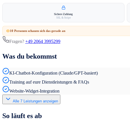
Sichere Zahlung
SSL & Stripe
10
Person
en
schauen sich das gerade an
Fragen?
+49 2064 3995299
Was du bekommst
KI-Chatbot-Konfiguration (Claude/GPT-basiert)
Training auf eure Dienstleistungen & FAQs
Website-Widget-Integration
Alle
7
Leistungen anzeigen
So läuft es ab