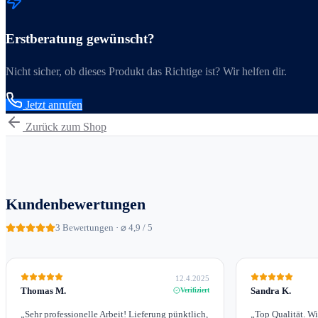
Erstberatung gewünscht?
Nicht sicher, ob dieses Produkt das Richtige ist? Wir helfen dir.
Jetzt anrufen
Zurück zum Shop
Kundenbewertungen
3
Bewertungen · ⌀ 4,9 / 5
12.4.2025
Thomas M.
Sandra K.
Verifiziert
„
Sehr professionelle Arbeit! Lieferung pünktlich,
„
Top Qualität. W