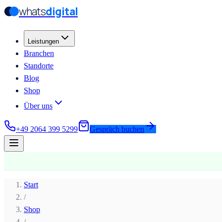
whats
digital
Zum Hauptinhalt springen
Zum Hauptinhalt springen
Leistungen
Branchen
Standorte
Blog
Shop
Über uns
+49 2064 399 5299
Gespräch buchen
Start
/
Shop
/