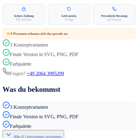
Sichere Zahlung
Geld-zurück
Persönliche Beratung
SSL & Stripe
14 Tage
auf Wunsch
4
Person
en
schauen sich das gerade an
3 Konzeptvarianten
Finale Version in SVG, PNG, PDF
Farbpalette
Fragen?
+49 2064 3995299
Was du bekommst
3 Konzeptvarianten
Finale Version in SVG, PNG, PDF
Farbpalette
Alle
6
Leistungen anzeigen