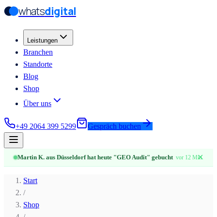
whats
digital
Zum Hauptinhalt springen
Zum Hauptinhalt springen
Leistungen
Branchen
Standorte
Blog
Shop
Über uns
+49 2064 399 5299
Gespräch buchen
✕
Martin K. aus Düsseldorf hat heute "GEO Audit" gebucht
vor 12 Min.
Start
/
Shop
/