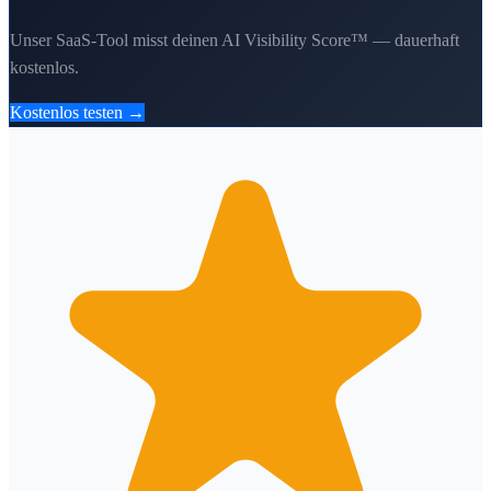
Unser SaaS-Tool misst deinen AI Visibility Score™ — dauerhaft
kostenlos.
Kostenlos testen →