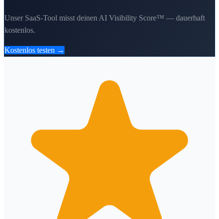
Unser SaaS-Tool misst deinen AI Visibility Score™ — dauerhaft
kostenlos.
Kostenlos testen →