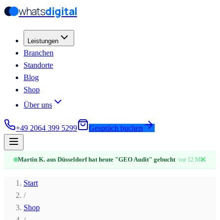
whats
digital
Zum Hauptinhalt springen
Zum Hauptinhalt springen
Leistungen
Branchen
Standorte
Blog
Shop
Über uns
+49 2064 399 5299
Gespräch buchen
✕
Martin K. aus Düsseldorf hat heute "GEO Audit" gebucht
vor 12 Min.
Start
/
Shop
/