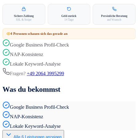
Sichere Zahlung
Geld-zurück
Persönliche Beratung
SSL & Stripe
14 Tage
auf Wunsch
4
Person
en
schauen sich das gerade an
Google Business Profil-Check
NAP-Konsistenz
Lokale Keyword-Analyse
Fragen?
+49 2064 3995299
Was du bekommst
Google Business Profil-Check
NAP-Konsistenz
Lokale Keyword-Analyse
Alle
6
Leistungen anzeigen