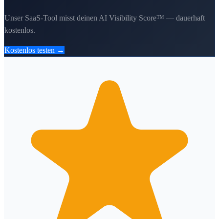
Unser SaaS-Tool misst deinen AI Visibility Score™ — dauerhaft
kostenlos.
Kostenlos testen →