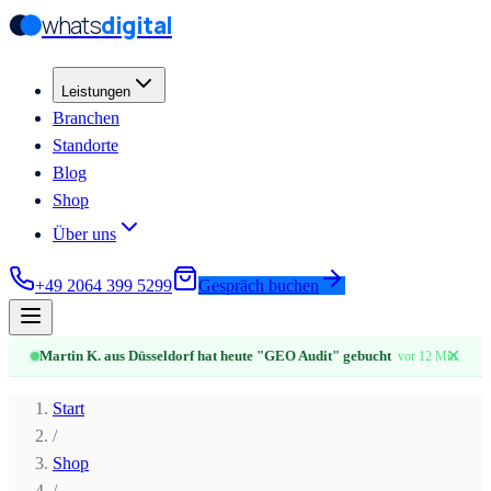
whats
digital
Zum Hauptinhalt springen
Zum Hauptinhalt springen
Leistungen
Branchen
Standorte
Blog
Shop
Über uns
+49 2064 399 5299
Gespräch buchen
✕
Martin K. aus Düsseldorf hat heute "GEO Audit" gebucht
vor 12 Min.
Start
/
Shop
/