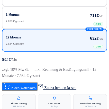
6 Monate
711
€
/Mo
4.266 € gesamt
-
10
%
EMPFOHLEN
12 Monate
632
€
/Mo
7.584 € gesamt
-
20
%
632
€
/Mo
zzgl. 19% MwSt. — inkl. Rechnung & Bestätigungsmail
· 12
Monate · 7.584 € gesamt
Zuerst beraten lassen
In den Warenkorb
Sichere Zahlung
Geld-zurück
Persönliche Beratung
SSL & Stripe
14 Tage
auf Wunsch