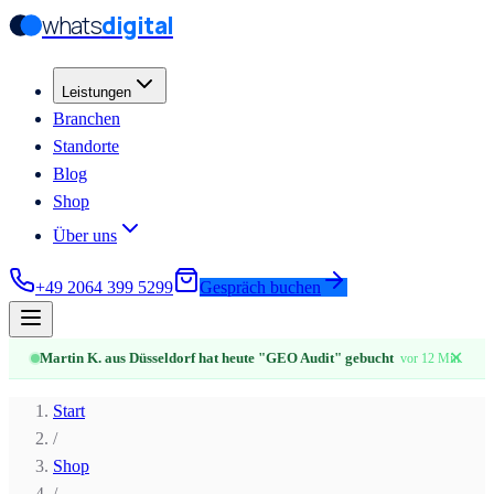
whats
digital
Zum Hauptinhalt springen
Zum Hauptinhalt springen
Leistungen
Branchen
Standorte
Blog
Shop
Über uns
+49 2064 399 5299
Gespräch buchen
✕
Martin K. aus Düsseldorf hat heute "GEO Audit" gebucht
vor 12 Min.
Start
/
Shop
/