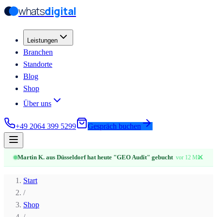
whats
digital
Zum Hauptinhalt springen
Zum Hauptinhalt springen
Leistungen
Branchen
Standorte
Blog
Shop
Über uns
+49 2064 399 5299
Gespräch buchen
✕
Martin K. aus Düsseldorf hat heute "GEO Audit" gebucht
vor 12 Min.
Start
/
Shop
/