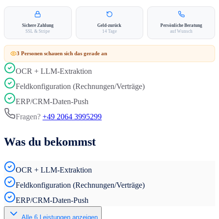
Sichere Zahlung
Geld-zurück
Persönliche Beratung
SSL & Stripe
14 Tage
auf Wunsch
3
Person
en
schauen sich das gerade an
OCR + LLM-Extraktion
Feldkonfiguration (Rechnungen/Verträge)
ERP/CRM-Daten-Push
Fragen?
+49 2064 3995299
Was du bekommst
OCR + LLM-Extraktion
Feldkonfiguration (Rechnungen/Verträge)
ERP/CRM-Daten-Push
Alle
6
Leistungen anzeigen