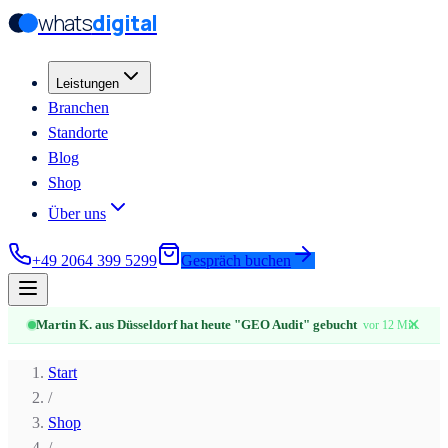
whats
digital
Zum Hauptinhalt springen
Zum Hauptinhalt springen
Leistungen
Branchen
Standorte
Blog
Shop
Über uns
+49 2064 399 5299
Gespräch buchen
✕
Martin K. aus Düsseldorf hat heute "GEO Audit" gebucht
vor 12 Min.
Start
/
Shop
/