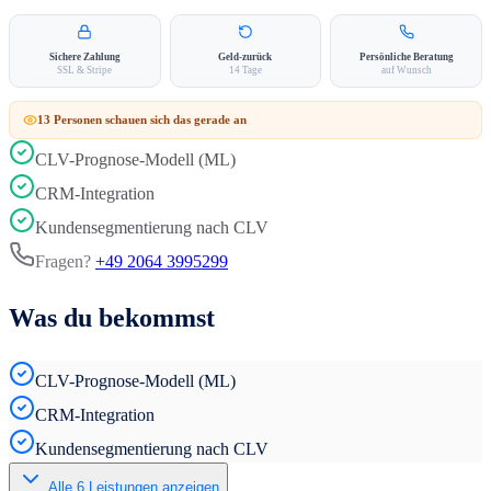
Sichere Zahlung
Geld-zurück
Persönliche Beratung
SSL & Stripe
14 Tage
auf Wunsch
13
Person
en
schauen sich das gerade an
CLV-Prognose-Modell (ML)
CRM-Integration
Kundensegmentierung nach CLV
Fragen?
+49 2064 3995299
Was du bekommst
CLV-Prognose-Modell (ML)
CRM-Integration
Kundensegmentierung nach CLV
Alle
6
Leistungen anzeigen