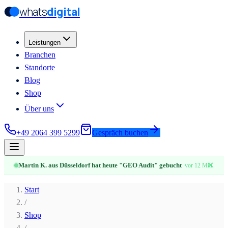
whats
digital
Zum Hauptinhalt springen
Zum Hauptinhalt springen
Leistungen
Branchen
Standorte
Blog
Shop
Über uns
+49 2064 399 5299
Gespräch buchen
✕
Martin K. aus Düsseldorf hat heute "GEO Audit" gebucht
vor 12 Min.
Start
/
Shop
/