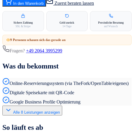
Zuerst beraten lassen
In den Warenkorb
Sichere Zahlung
Geld-zurück
Persönliche Beratung
SSL & Stripe
14 Tage
auf Wunsch
9
Person
en
schauen sich das gerade an
Fragen?
+49 2064 3995299
Was du bekommst
Online-Reservierungssystem (via TheFork/OpenTable/eigenes)
Digitale Speisekarte mit QR-Code
Google Business Profile Optimierung
Alle
8
Leistungen anzeigen
So läuft es ab