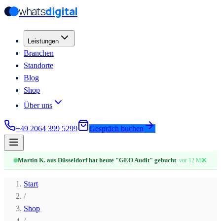
whats
digital
Zum Hauptinhalt springen
Zum Hauptinhalt springen
Leistungen
Branchen
Standorte
Blog
Shop
Über uns
+49 2064 399 5299
Gespräch buchen
✕
Martin K. aus Düsseldorf hat heute "GEO Audit" gebucht
vor 12 Min.
Start
/
Shop
/