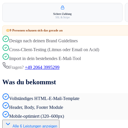
Sichere Zahlung
SSL & Stripe
9
Person
en
schauen sich das gerade an
Design nach deinen Brand Guidelines
Cross-Client-Testing (Litmus oder Email on Acid)
Import in dein bestehendes E-Mail-Tool
Fragen?
+49 2064 3995299
Was du bekommst
Vollständiges HTML-E-Mail-Template
Header, Body, Footer Module
Mobile-optimiert (320–600px)
Alle
6
Leistungen anzeigen