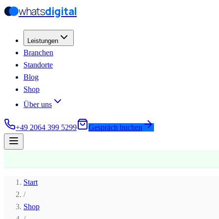
whats
digital
Zum Hauptinhalt springen
Zum Hauptinhalt springen
Leistungen
Branchen
Standorte
Blog
Shop
Über uns
+49 2064 399 5299
Gespräch buchen
Start
/
Shop
/