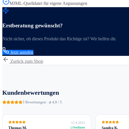
MJML-Quelldatei für eigene Anpassungen
Erstberatung gewünscht?
Nicht sicher, ob dieses Produkt das Richtige ist? Wir helfen dir.
Jetzt anrufen
Zurück zum Shop
Kundenbewertungen
3
Bewertungen · ⌀ 4,9 / 5
12.4.2025
Thomas M.
Sandra K.
Verifiziert