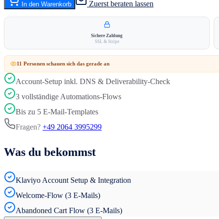
Zuerst beraten lassen
In den Warenkorb
Sichere Zahlung
SSL & Stripe
11
Person
en
schauen sich das gerade an
Account-Setup inkl. DNS & Deliverability-Check
3 vollständige Automations-Flows
Bis zu 5 E-Mail-Templates
Fragen?
+49 2064 3995299
Was du bekommst
Klaviyo Account Setup & Integration
Welcome-Flow (3 E-Mails)
Abandoned Cart Flow (3 E-Mails)