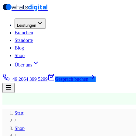
whats
digital
Zum Hauptinhalt springen
Zum Hauptinhalt springen
Leistungen
Branchen
Standorte
Blog
Shop
Über uns
+49 2064 399 5299
Gespräch buchen
Start
/
Shop
/