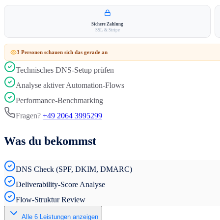
Sichere Zahlung
SSL & Stripe
3
Person
en
schauen sich das gerade an
Technisches DNS-Setup prüfen
Analyse aktiver Automation-Flows
Performance-Benchmarking
Fragen?
+49 2064 3995299
Was du bekommst
DNS Check (SPF, DKIM, DMARC)
Deliverability-Score Analyse
Flow-Struktur Review
Alle
6
Leistungen anzeigen