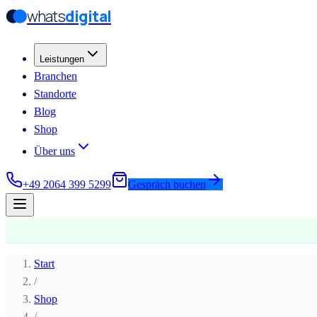
whats
digital
Zum Hauptinhalt springen
Zum Hauptinhalt springen
Leistungen
Branchen
Standorte
Blog
Shop
Über uns
+49 2064 399 5299
Gespräch buchen
Start
/
Shop
/