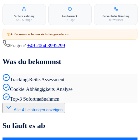
Sichere Zahlung
Geld-zurück
Persönliche Beratung
SSL & Stripe
14 Tage
auf Wunsch
4
Person
en
schauen sich das gerade an
Fragen?
+49 2064 3995299
Was du bekommst
Tracking-Reife-Assessment
Cookie-Abhängigkeits-Analyse
Top-3 Sofortmaßnahmen
Alle
4
Leistungen anzeigen
So läuft es ab