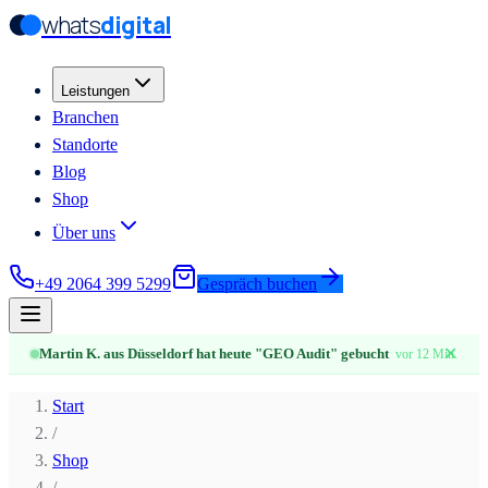
whats
digital
Zum Hauptinhalt springen
Zum Hauptinhalt springen
Leistungen
Branchen
Standorte
Blog
Shop
Über uns
+49 2064 399 5299
Gespräch buchen
✕
Martin K. aus Düsseldorf hat heute "GEO Audit" gebucht
vor 12 Min.
Start
/
Shop
/