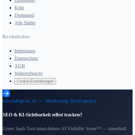
Düsseldorf
Köln
Dortmund
Alle Städte
Rechtliches
Impressum
Datenschutz
AGB
Widerrufsrecht
Cookie-Einstellungen
whatsdigital.de — Marketing Intelligence
SEO & KI-Sichtbarkeit selbst tracken?
Unser SaaS-Tool misst deinen AI Visibility Score™ — dauerhaft