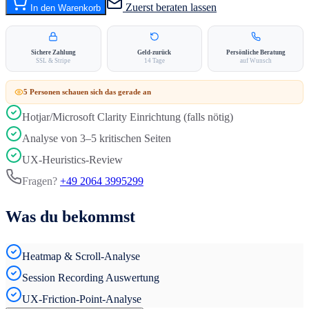
Zuerst beraten lassen
In den Warenkorb
Sichere Zahlung
Geld-zurück
Persönliche Beratung
SSL & Stripe
14 Tage
auf Wunsch
5
Person
en
schauen sich das gerade an
Hotjar/Microsoft Clarity Einrichtung (falls nötig)
Analyse von 3–5 kritischen Seiten
UX-Heuristics-Review
Fragen?
+49 2064 3995299
Was du bekommst
Heatmap & Scroll-Analyse
Session Recording Auswertung
UX-Friction-Point-Analyse