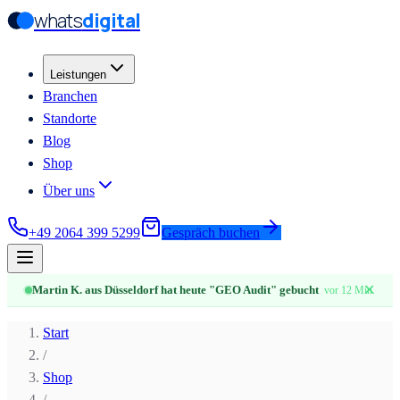
whats
digital
Zum Hauptinhalt springen
Zum Hauptinhalt springen
Leistungen
Branchen
Standorte
Blog
Shop
Über uns
+49 2064 399 5299
Gespräch buchen
✕
Martin K. aus Düsseldorf hat heute "GEO Audit" gebucht
vor 12 Min.
Start
/
Shop
/