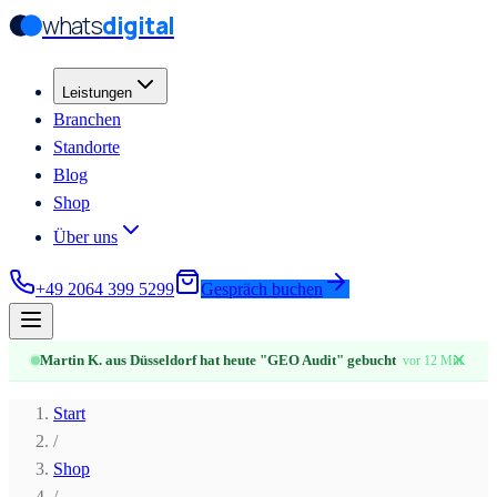
whats
digital
Zum Hauptinhalt springen
Zum Hauptinhalt springen
Leistungen
Branchen
Standorte
Blog
Shop
Über uns
+49 2064 399 5299
Gespräch buchen
✕
Martin K. aus Düsseldorf hat heute "GEO Audit" gebucht
vor 12 Min.
Start
/
Shop
/