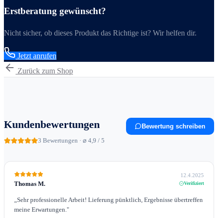
Erstberatung gewünscht?
Nicht sicher, ob dieses Produkt das Richtige ist? Wir helfen dir.
Jetzt anrufen
Zurück zum Shop
Kundenbewertungen
Bewertung schreiben
3
Bewertungen · ⌀ 4,9 / 5
12.4.2025
Thomas M.
Verifiziert
„
Sehr professionelle Arbeit! Lieferung pünktlich, Ergebnisse übertreffen
meine Erwartungen.
"