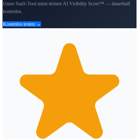
Unser SaaS-Tool misst deinen AI Visibility Score™ — dauerhaft
kostenlos.
Kostenlos testen →