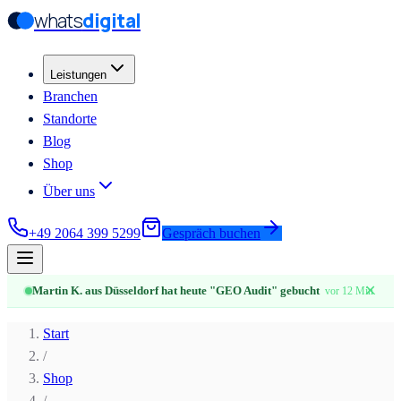
whats
digital
Zum Hauptinhalt springen
Zum Hauptinhalt springen
Leistungen
Branchen
Standorte
Blog
Shop
Über uns
+49 2064 399 5299
Gespräch buchen
✕
Martin K. aus Düsseldorf hat heute "GEO Audit" gebucht
vor 12 Min.
Start
/
Shop
/