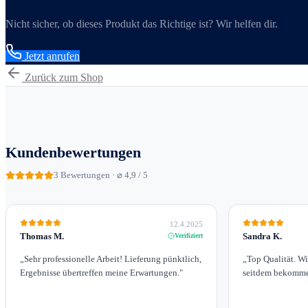
Nicht sicher, ob dieses Produkt das Richtige ist? Wir helfen dir.
Jetzt anrufen
Zurück zum Shop
Kundenbewertungen
3
Bewertungen · ⌀ 4,9 / 5
12.4.2025
Thomas M.
Sandra K.
Verifiziert
„
Sehr professionelle Arbeit! Lieferung pünktlich,
„
Top Qualität. W
Ergebnisse übertreffen meine Erwartungen.
"
seitdem bekomme