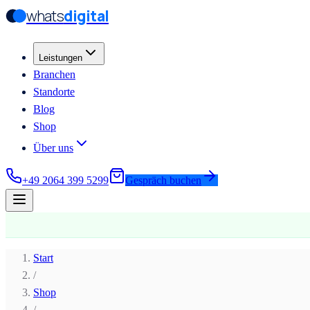
whats
digital
Zum Hauptinhalt springen
Zum Hauptinhalt springen
Leistungen
Branchen
Standorte
Blog
Shop
Über uns
+49 2064 399 5299
Gespräch buchen
Start
/
Shop
/