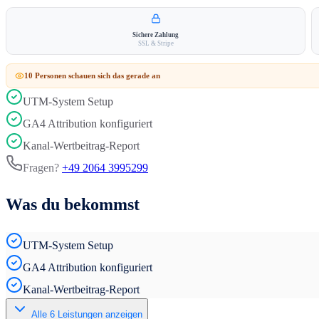
Sichere Zahlung
SSL & Stripe
10
Person
en
schauen sich das gerade an
UTM-System Setup
GA4 Attribution konfiguriert
Kanal-Wertbeitrag-Report
Fragen?
+49 2064 3995299
Was du bekommst
UTM-System Setup
GA4 Attribution konfiguriert
Kanal-Wertbeitrag-Report
Alle
6
Leistungen anzeigen