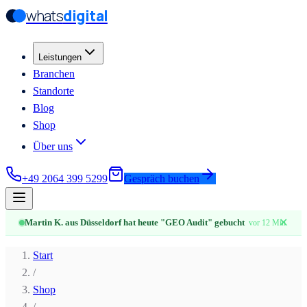
whats
digital
Zum Hauptinhalt springen
Zum Hauptinhalt springen
Leistungen
Branchen
Standorte
Blog
Shop
Über uns
+49 2064 399 5299
Gespräch buchen
✕
Martin K. aus Düsseldorf hat heute "GEO Audit" gebucht
vor 12 Min.
Start
/
Shop
/