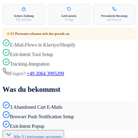
Sichere Zahlung
Geld-zurück
Persönliche Beratung
SSL & Stripe
14 Tage
auf Wunsch
12
Person
en
schauen sich das gerade an
E-Mail-Flows in Klaviyo/Shopify
Exit-Intent Tool Setup
Tracking-Integration
Fragen?
+49 2064 3995299
Was du bekommst
3 Abandoned Cart E-Mails
Browser Push Notification Setup
Exit-Intent Popup
Alle
5
Leistungen anzeigen