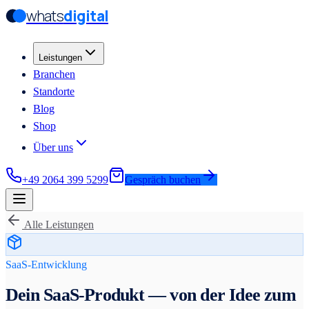
whats
digital
Zum Hauptinhalt springen
Zum Hauptinhalt springen
Leistungen
Branchen
Standorte
Blog
Shop
Über uns
+49 2064 399 5299
Gespräch buchen
Alle Leistungen
SaaS-Entwicklung
Dein SaaS-Produkt — von der Idee zum