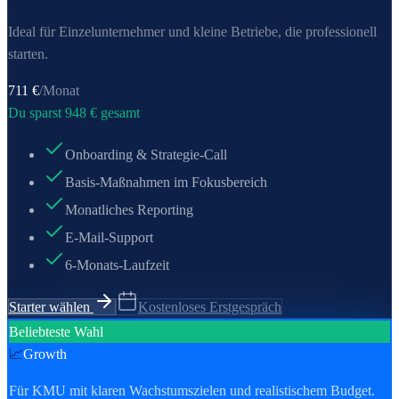
Ideal für Einzel­unternehmer und kleine Betriebe, die professionell
starten.
711
€
/Monat
Du sparst
948
€ gesamt
Onboarding & Strategie-Call
Basis-Maßnahmen im Fokusbereich
Monatliches Reporting
E-Mail-Support
6-Monats-Laufzeit
Starter wählen
Kostenloses Erstgespräch
Beliebteste Wahl
📈
Growth
Für KMU mit klaren Wachstumszielen und realistischem Budget.