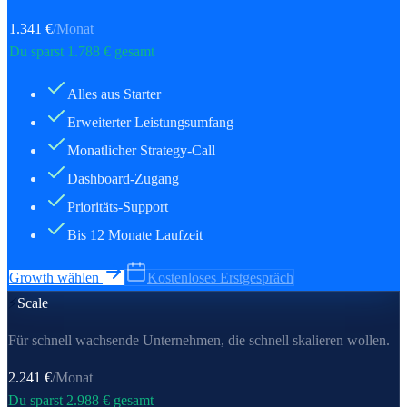
1.341
€
/Monat
Du sparst
1.788
€ gesamt
Alles aus Starter
Erweiterter Leistungsumfang
Monatlicher Strategy-Call
Dashboard-Zugang
Prioritäts-Support
Bis 12 Monate Laufzeit
Growth wählen
Kostenloses Erstgespräch
⚡
Scale
Für schnell wachsende Unternehmen, die schnell skalieren wollen.
2.241
€
/Monat
Du sparst
2.988
€ gesamt