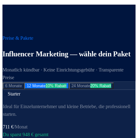
Preise & Pakete
Influencer Marketing
— wähle dein Paket
Monatlich kündbar · Keine Einrichtungsgebühr · Transparente
Preise
6 Monate
12 Monate
10% Rabatt
24 Monate
20% Rabatt
🚀
Starter
Ideal für Einzel­unternehmer und kleine Betriebe, die professionell
starten.
711
€
/Monat
Du sparst
948
€ gesamt