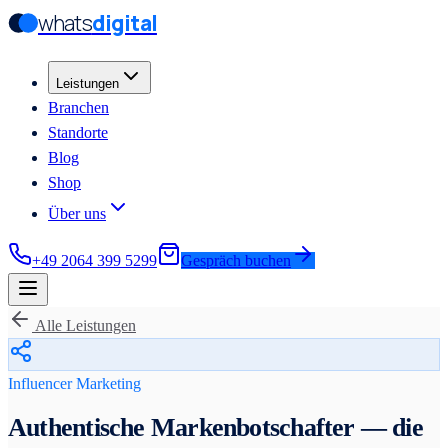
whats
digital
Zum Hauptinhalt springen
Zum Hauptinhalt springen
Leistungen
Branchen
Standorte
Blog
Shop
Über uns
+49 2064 399 5299
Gespräch buchen
Alle Leistungen
Influencer Marketing
Authentische Markenbotschafter — die