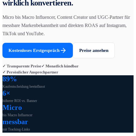
wirklich konvertieren.
Micro bis Macro Influencer, Content Creator und UGC-Partner für
messbare Markenbekanntheit und direkten ROAS auf Instagram,
TikTok und YouTube.
Kostenloses Erstgespräch
Preise ansehen
✓ Transparente Preise
✓ Monatlich kündbar
✓ Persönlicher Ansprechpartner
89%
Kaufentscheidung beeinflusst
6×
höherer ROI vs. Banner
Micro
bis Macro Influencer
messbar
mit Tracking-Links