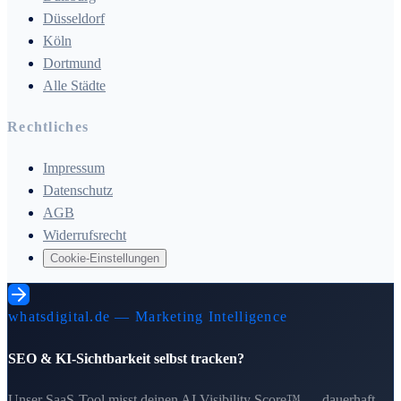
Düsseldorf
Köln
Dortmund
Alle Städte
Rechtliches
Impressum
Datenschutz
AGB
Widerrufsrecht
Cookie-Einstellungen
whatsdigital.de — Marketing Intelligence
SEO & KI-Sichtbarkeit selbst tracken?
Unser SaaS-Tool misst deinen AI Visibility Score™ — dauerhaft