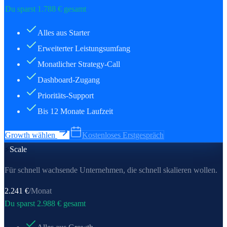
Du sparst
1.788
€ gesamt
Alles aus Starter
Erweiterter Leistungsumfang
Monatlicher Strategy-Call
Dashboard-Zugang
Prioritäts-Support
Bis 12 Monate Laufzeit
Growth wählen
Kostenloses Erstgespräch
⚡
Scale
Für schnell wachsende Unternehmen, die schnell skalieren wollen.
2.241
€
/Monat
Du sparst
2.988
€ gesamt