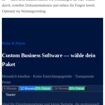
durch, erstellen Dokumentationen und stehen für Fragen bereit.
Optional via Wartungsvertrag.
Preise & Pakete
Custom Business Software
— wähle dein
Paket
Monatlich kündbar · Keine Einrichtungsgebühr · Transparente
Preise
6 Monate
12 Monate
10% Rabatt
24 Monate
20% Rabatt
🚀
Starter
Ideal für Einzel­unternehmer und kleine Betriebe, die professionell