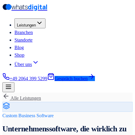
whats
digital
Zum Hauptinhalt springen
Zum Hauptinhalt springen
Leistungen
Branchen
Standorte
Blog
Shop
Über uns
+49 2064 399 5299
Gespräch buchen
Alle Leistungen
Custom Business Software
Unternehmenssoftware, die wirklich zu