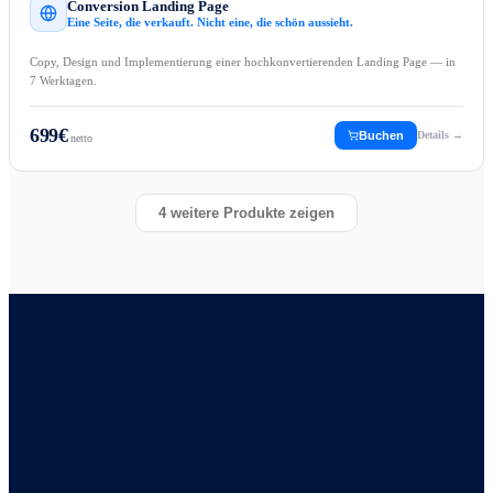
Conversion Landing Page
Eine Seite, die verkauft. Nicht eine, die schön aussieht.
Copy, Design und Implementierung einer hochkonvertierenden Landing Page — in
7 Werktagen.
699
€
Buchen
Details →
netto
4
weitere Produkte zeigen