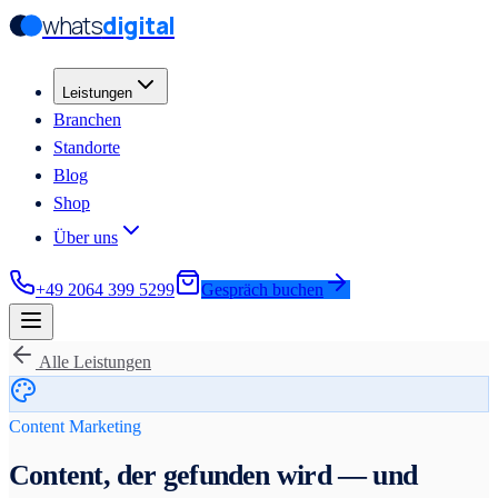
whats
digital
Zum Hauptinhalt springen
Zum Hauptinhalt springen
Leistungen
Branchen
Standorte
Blog
Shop
Über uns
+49 2064 399 5299
Gespräch buchen
Alle Leistungen
Content Marketing
Content, der gefunden wird — und