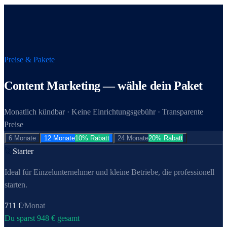
Preise & Pakete
Content Marketing
— wähle dein Paket
Monatlich kündbar · Keine Einrichtungsgebühr · Transparente
Preise
6 Monate
12 Monate
10% Rabatt
24 Monate
20% Rabatt
🚀
Starter
Ideal für Einzel­unternehmer und kleine Betriebe, die professionell
starten.
711
€
/Monat
Du sparst
948
€ gesamt