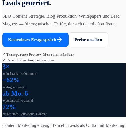
Leads generiert.
SEO-Content-Strategie, Blog-Produktion, Whitepapers und Lead-
Magnets — für organischen Traffic, der sich dauerhaft aufbaut.
Kostenloses Erstgespräch
Preise ansehen
✓ Transparente Preise
✓ Monatlich kündbar
✓ Persönlicher Ansprechpartner
3×
mehr Leads als Outbound
−62%
niedrigere Kosten
ab Mo. 6
exponentiell wachsend
72%
kaufen nach Educational Content
Content Marketing erzeugt 3× mehr Leads als Outbound-Marketing