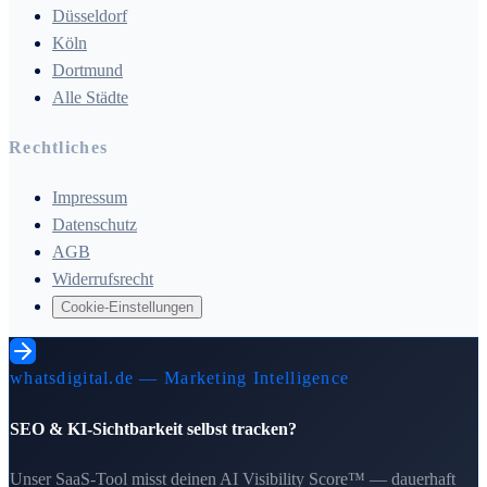
Düsseldorf
Köln
Dortmund
Alle Städte
Rechtliches
Impressum
Datenschutz
AGB
Widerrufsrecht
Cookie-Einstellungen
whatsdigital.de — Marketing Intelligence
SEO & KI-Sichtbarkeit selbst tracken?
Unser SaaS-Tool misst deinen AI Visibility Score™ — dauerhaft